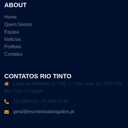
ABOUT
Home
Quem Somos
Equipa
Notícias
Portfolio
Contatos
CONTATOS RIO TINTO
Largo do Mosteiro, n.º 120, 1.º piso, sala 23, 4435-346
Rio Tinto | Portugal
224 884 044 | 91 896 87 58
geral@escritorioadvogados.pt