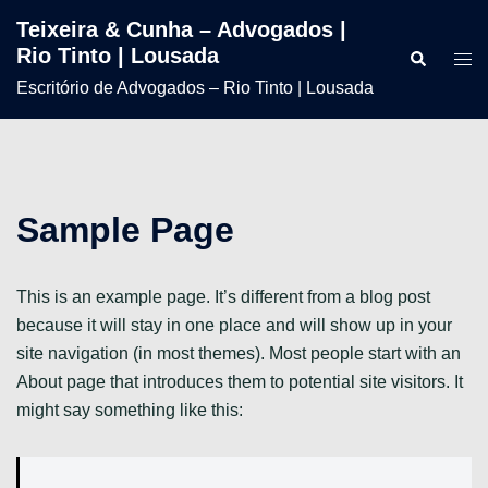
Teixeira & Cunha – Advogados |
Transparência e
Credibilidade e Rigor
Superação e Dedicação
Ação e Dinamismo
Rio Tinto | Lousada
Assertividade
Escritório de Advogados – Rio Tinto | Lousada
Valorizamos a Relação de Confiança e Lealdade com
Rio Tinto | Lousada
Acompanhamento Diário aos Nossos Clientes
Ao Serviço da Advocacia desde 2005
Cada Cliente
Soluções Jurídicas Éticas
PODEMOS AJUDAR?
PODEMOS AJUDAR?
PODEMOS AJUDAR?
PODEMOS AJUDAR?
PODEMOS AJUDAR?
Sample Page
This is an example page. It’s different from a blog post
because it will stay in one place and will show up in your
site navigation (in most themes). Most people start with an
About page that introduces them to potential site visitors. It
might say something like this: