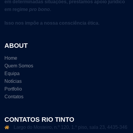
em determinadas situações, prestamos apoio jurídico
em regime
pro bono
.
Isso nos impõe a nossa consciência ética.
ABOUT
Home
Quem Somos
Equipa
Notícias
Portfolio
Contatos
CONTATOS RIO TINTO
Largo do Mosteiro, n.º 120, 1.º piso, sala 23, 4435-346