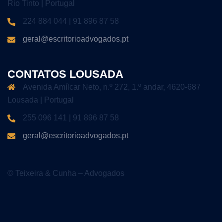
Rio Tinto | Portugal
224 884 044 | 91 896 87 58
geral@escritorioadvogados.pt
CONTATOS LOUSADA
Avenida Amílcar Neto, n.º 272, 1.º andar, 4620-687
Lousada | Portugal
255 096 141 | 91 896 87 58
geral@escritorioadvogados.pt
© Teixeira & Cunha – Advogados