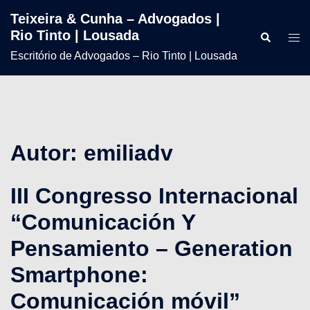
Teixeira & Cunha – Advogados |
Transparência e
Credibilidade e Rigor
Superação e Dedicação
Ação e Dinamismo
Rio Tinto | Lousada
Assertividade
Escritório de Advogados – Rio Tinto | Lousada
Valorizamos a Relação de Confiança e Lealdade com
Rio Tinto | Lousada
Acompanhamento Diário aos Nossos Clientes
Ao Serviço da Advocacia desde 2005
Cada Cliente
Soluções Jurídicas Éticas
PODEMOS AJUDAR?
PODEMOS AJUDAR?
PODEMOS AJUDAR?
PODEMOS AJUDAR?
PODEMOS AJUDAR?
Autor:
emiliadv
III Congresso Internacional
“Comunicación Y
Pensamiento – Generation
Smartphone:
Comunicación móvil”